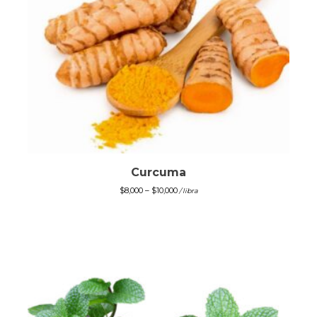
Curcuma
$
8,000
–
$
10,000
/ libra