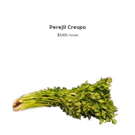
Perejil Crespo
$
3,000
/ Atado