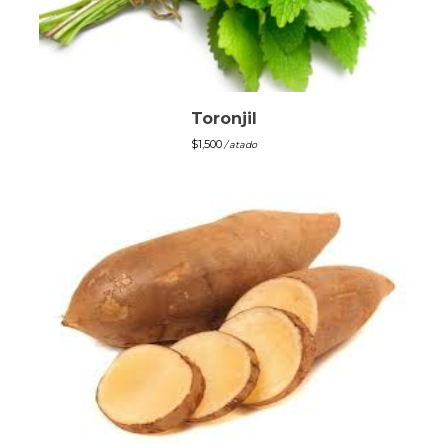
Toronjil
$
1,500
/ atado