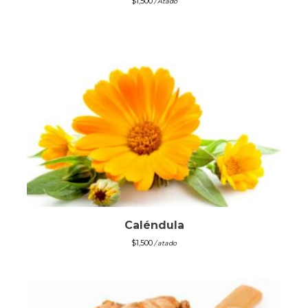
$
1,500
/ Atado
Caléndula
$
1,500
/ atado