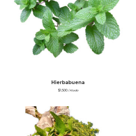
Hierbabuena
$
1,500
/ Atado