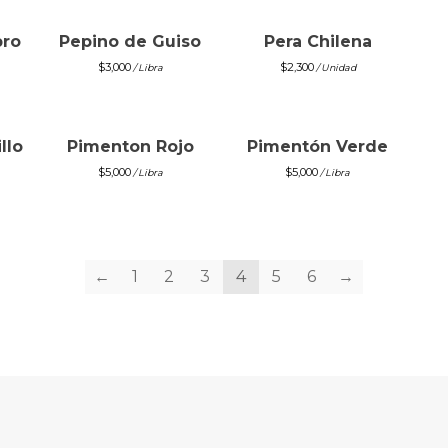
ro
Pepino de Guiso
Pera Chilena
$
3,000
$
2,300
/ Libra
/ Unidad
llo
Pimenton Rojo
Pimentón Verde
$
5,000
$
5,000
/ Libra
/ Libra
←
1
2
3
4
5
6
→