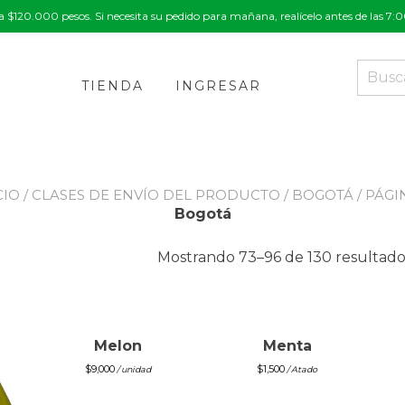
a $120.000 pesos. Si necesita su pedido para mañana, realícelo antes de las 7
Buscar
por:
TIENDA
INGRESAR
CIO
/ CLASES DE ENVÍO DEL PRODUCTO /
BOGOTÁ
/ PÁGI
Bogotá
Mostrando 73–96 de 130 resultado
Melon
Menta
$
9,000
$
1,500
/ unidad
/ Atado