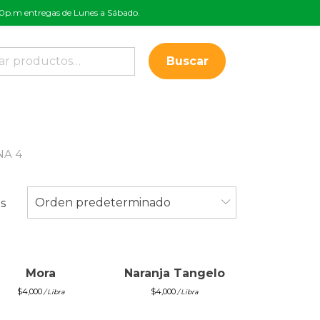
:00p.m entregas de Lunes a Sábado.
Buscar
NA 4
Orden predeterminado
s
Mora
Naranja Tangelo
$
4,000
$
4,000
/ Libra
/ Libra