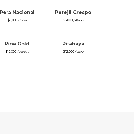
Pera Nacional
Perejil Crespo
$
5,000
$
3,000
/ Libra
/ Atado
Pina Gold
Pitahaya
$
10,000
$
12,000
/ Unidad
/ Libra