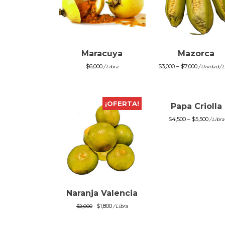
Maracuya
Mazorca
$
6,000
$
3,000
–
$
7,000
/ Libra
/ Unidad / 
¡OFERTA!
Papa Criolla
$
4,500
–
$
5,500
/ Libra
Naranja Valencia
El
El
$
1,800
$
2,000
/ Libra
precio
precio
original
actual