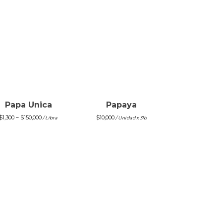
Papa Unica
Papaya
$
1,300
–
$
150,000
$
10,000
/ Libra
/ Unidad x 3lb