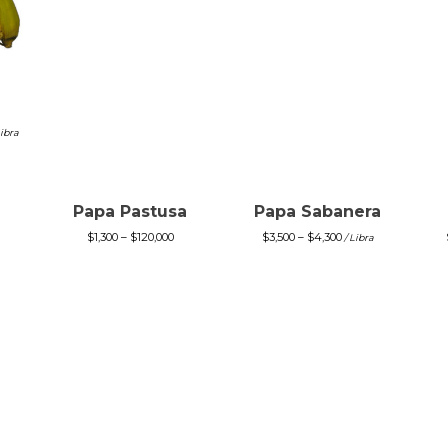
Libra
Papa Pastusa
Papa Sabanera
$
1,300
–
$
120,000
$
3,500
–
$
4,300
/ Libra