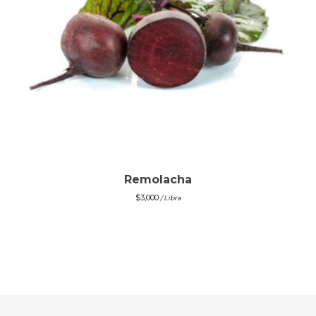
Remolacha
$
3,000
/ Libra