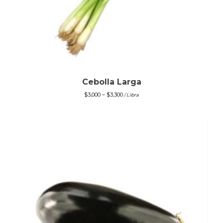
Cebolla Larga
$
3,000
–
$
3,300
/ Libra