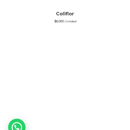
Coliflor
$
6,000
/ Unidad