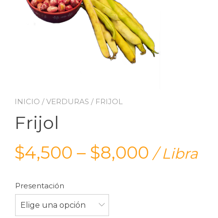
INICIO
/
VERDURAS
/ FRIJOL
Frijol
$
4,500
–
$
8,000
/ Libra
Presentación
Elige una opción