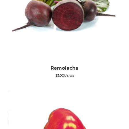
Remolacha
$
3,000
/ Libra