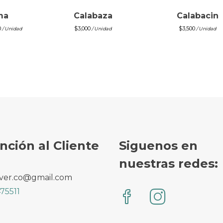
ma
Calabaza
Calabacin
0
$
3,000
$
3,500
/ Unidad
/ Unidad
/ Unidad
nción al Cliente
Siguenos en
nuestras redes:
ver.co@gmail.com
75511