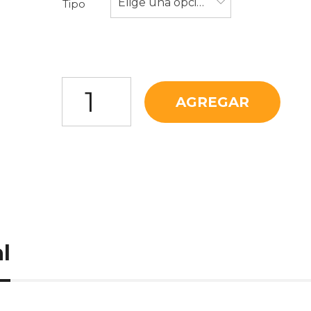
Elige una opción
Tipo
Habas cantidad
AGREGAR
l