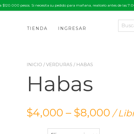
a $120.000 pesos. Si necesita su pedido para mañana, realícelo antes de las 7
Buscar
por:
TIENDA
INGRESAR
INICIO
/
VERDURAS
/ HABAS
Habas
$
4,000
–
$
8,000
/ Lib