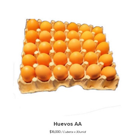
Huevos AA
$
16,000
/ Cubeta x 30unid