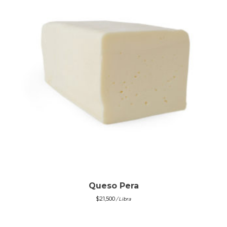
Queso Pera
$
21,500
/ Libra