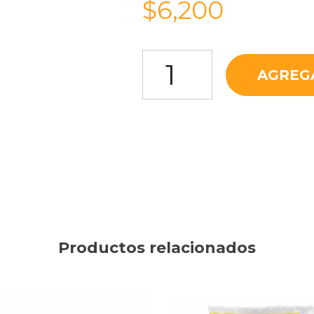
$
6,200
Leche Entera Alpina x Unidad 
AGREG
Productos relacionados