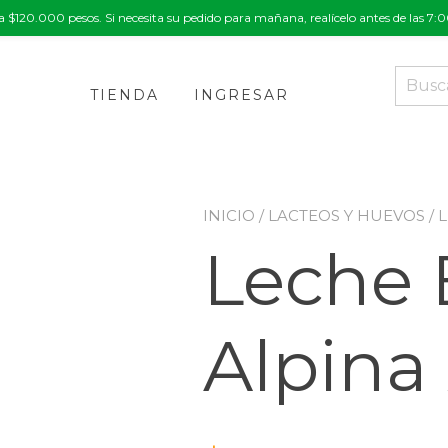
a $120.000 pesos. Si necesita su pedido para mañana, realícelo antes de las 7
Buscar
por:
TIENDA
INGRESAR
INICIO
/
LACTEOS Y HUEVOS
/ 
Leche 
Alpina