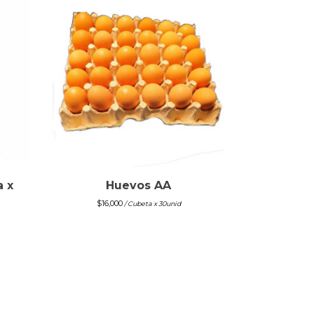
a x
Huevos AA
$
16,000
/ Cubeta x 30unid