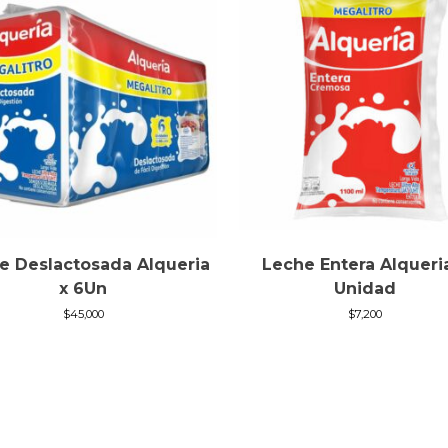
e Deslactosada Alqueria
Leche Entera Alqueri
x 6Un
Unidad
$
45,000
$
7,200