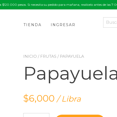
a $120.000 pesos. Si necesita su pedido para mañana, realícelo antes de las 7
Buscar
por:
TIENDA
INGRESAR
INICIO
/
FRUTAS
/ PAPAYUELA
Papayuel
$
6,000
/ Libra
Papayuela cantidad