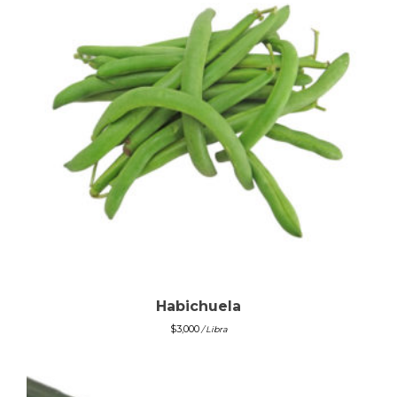
Habichuela
$
3,000
/ Libra