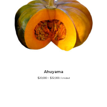
Ahuyama
$
20,000
–
$
32,000
/ Unidad