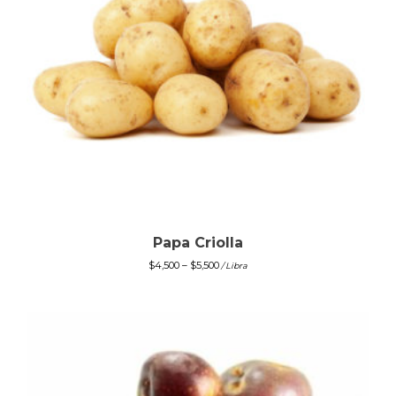
Papa Criolla
$
4,500
–
$
5,500
/ Libra