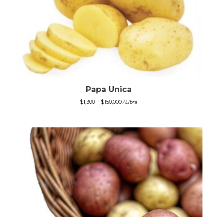
Papa Unica
$
1,300
–
$
150,000
/ Libra