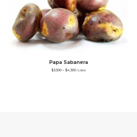
Papa Sabanera
$
3,500
–
$
4,300
/ Libra