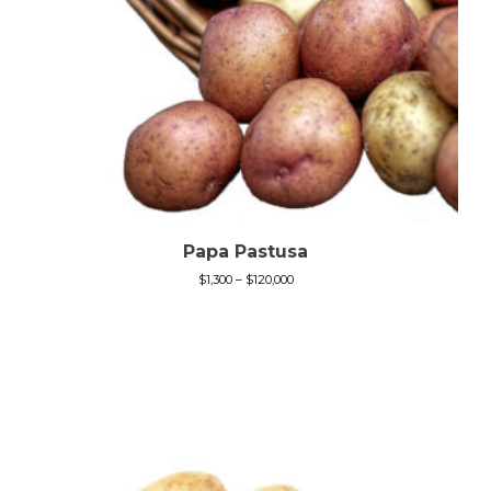
Papa Pastusa
$
1,300
–
$
120,000