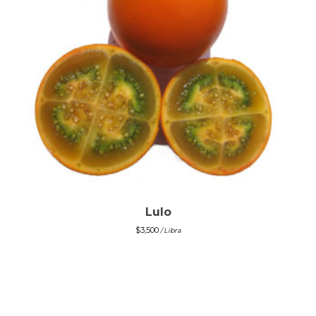
Lulo
$
3,500
/ Libra