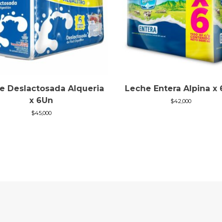
e Deslactosada Alqueria
Leche Entera Alpina x
x 6Un
$
42,000
$
45,000