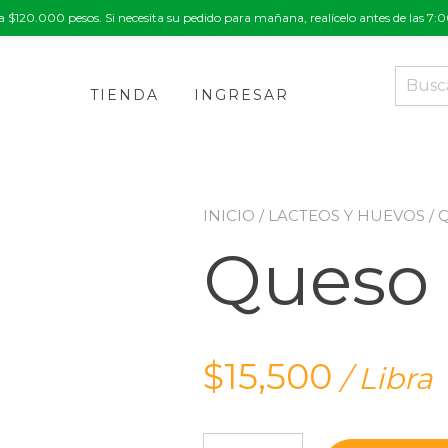
a $120.000 pesos. Si necesita su pedido para mañana, realícelo antes de las 7
Buscar
por:
TIENDA
INGRESAR
INICIO
/
LACTEOS Y HUEVOS
/ 
Queso 
$
15,500
/ Libra
Queso Costeño cantidad