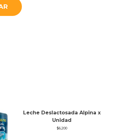
AR
Leche Deslactosada Alpina x
Unidad
$
6,200