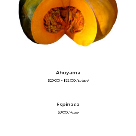
Ahuyama
$
20,000
–
$
32,000
/ Unidad
Espinaca
$
8,000
/ Atado