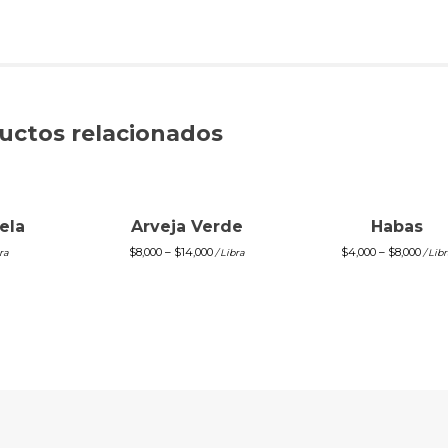
uctos relacionados
ela
Arveja Verde
Habas
$
8,000
–
$
14,000
$
4,000
–
$
8,000
ra
/ Libra
/ Libr