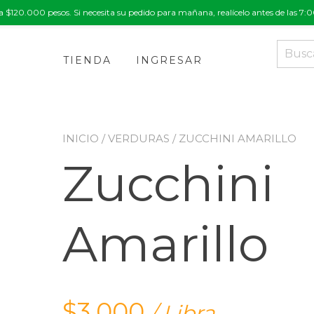
a $120.000 pesos. Si necesita su pedido para mañana, realícelo antes de las 7
Buscar
por:
TIENDA
INGRESAR
INICIO
/
VERDURAS
/ ZUCCHINI AMARILLO
Zucchini
Amarillo
$
3,000
/ Libra