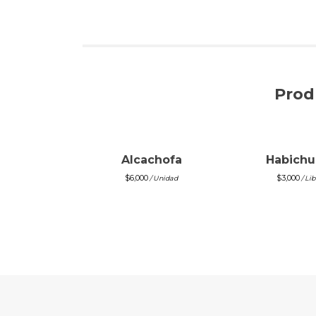
Prod
Alcachofa
Habichu
$
6,000
$
3,000
/ Unidad
/ Lib