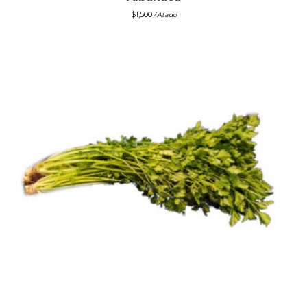
$
1,500
/ Atado