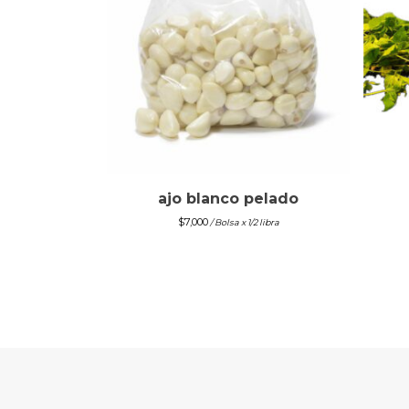
ajo blanco pelado
$
7,000
/ Bolsa x 1/2 libra