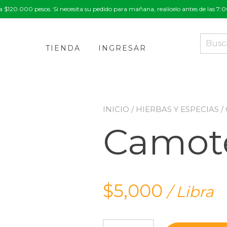
a $120.000 pesos. Si necesita su pedido para mañana, realícelo antes de las 7
Buscar
por:
TIENDA
INGRESAR
INICIO
/
HIERBAS Y ESPECIAS
/
Camot
$
5,000
/ Libra
Camote cantidad