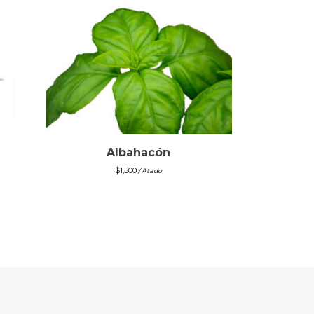
Albahacón
$
1,500
/ Atado