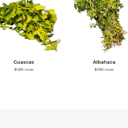
Guascas
Albahaca
$
1,500
$
1,500
/ Atado
/ Atado