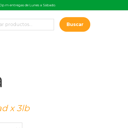
:00p.m entregas de Lunes a Sábado.
Buscar
a
d x 3lb