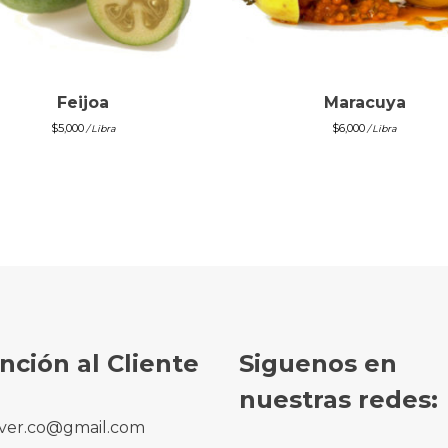
Feijoa
Maracuya
$
5,000
$
6,000
/ Libra
/ Libra
nción al Cliente
Siguenos en
nuestras redes:
ver.co@gmail.com