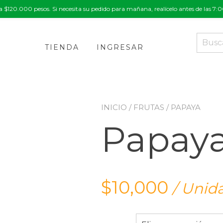
a $120.000 pesos. Si necesita su pedido para mañana, realícelo antes de las 7
Buscar
por:
TIENDA
INGRESAR
INICIO
/
FRUTAS
/ PAPAYA
Papay
$
10,000
/ Unida