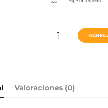
Elige una opción
Tipo
Papaya cantidad
AGREG
l
Valoraciones (0)