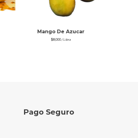
Mango De Azucar
$
8,000
/ Libra
Pago Seguro