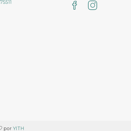
75511
por
YITH